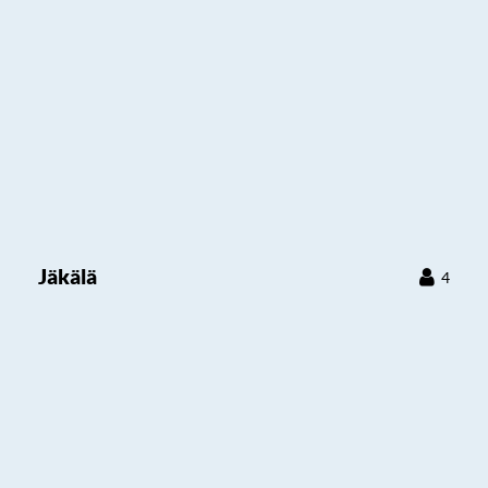
Jäkälä
4