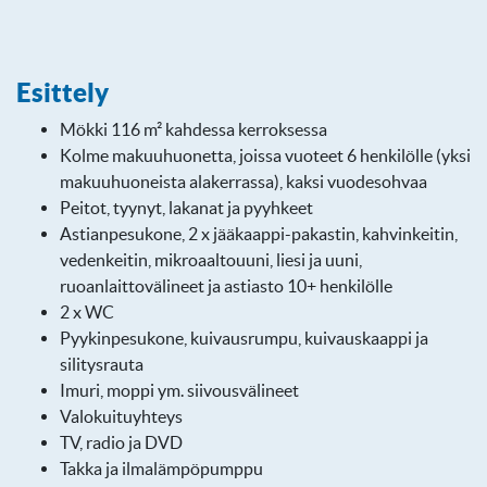
Esittely
Mökki 116 m² kahdessa kerroksessa
Kolme makuuhuonetta, joissa vuoteet 6 henkilölle (yksi
makuuhuoneista alakerrassa), kaksi vuodesohvaa
Peitot, tyynyt, lakanat ja pyyhkeet
Astianpesukone, 2 x jääkaappi-pakastin, kahvinkeitin,
vedenkeitin, mikroaaltouuni, liesi ja uuni,
ruoanlaittovälineet ja astiasto 10+ henkilölle
2 x WC
Pyykinpesukone, kuivausrumpu, kuivauskaappi ja
silitysrauta
Imuri, moppi ym. siivousvälineet
Valokuituyhteys
TV, radio ja DVD
Takka ja ilmalämpöpumppu