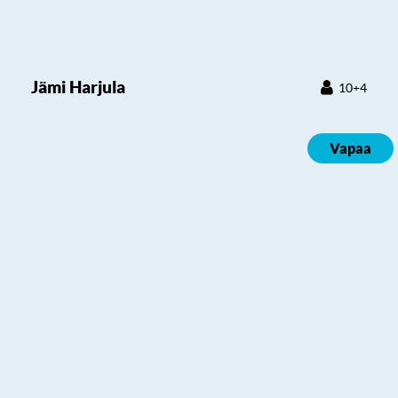
Jämi Harjula
10+4
Vapaa