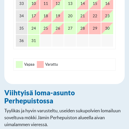
33
10
11
12
13
14
15
16
34
17
18
19
20
21
22
23
35
24
25
26
27
28
29
30
36
31
Vapaa
Varattu
Viihtyisä loma-asunto
Perhepuistossa
Tyylikäs ja hyvin varusteltu, useiden sukupolvien lomailuun
soveltuva mökki Jämin Perhepuiston alueella aivan
uimalammen vieressä.