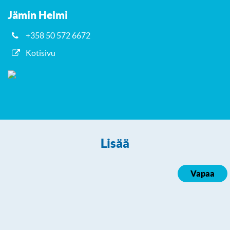
Jämin Helmi
+358 50 572 6672
Kotisivu
Lisää
Vapaa