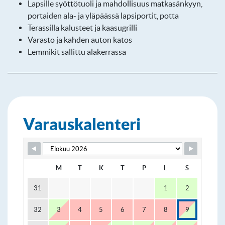
Lapsille syöttötuoli ja mahdollisuus matkasänkyyn,
portaiden ala- ja yläpäässä lapsiportit, potta
Terassilla kalusteet ja kaasugrilli
Varasto ja kahden auton katos
Lemmikit sallittu alakerrassa
Varauskalenteri
Skip Booking Form
M
T
K
T
P
L
S
31
1
2
32
3
4
5
6
7
8
9