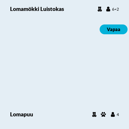
Lomamökki Luistokas
6+2
Vapaa
Lomapuu
4