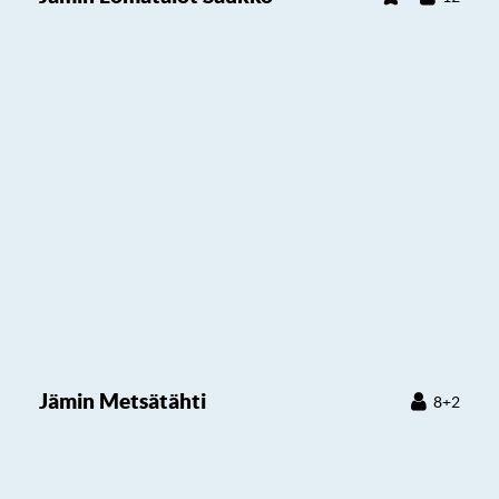
Jämin Metsätähti
8+2