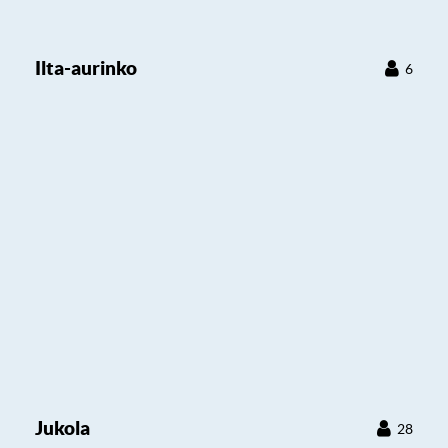
Ilta-aurinko
6
Jukola
28