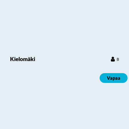
Kielomäki
8
Vapaa