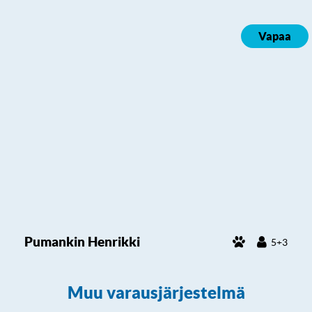
Vapaa
Pumankin Henrikki
5+3
Muu varausjärjestelmä