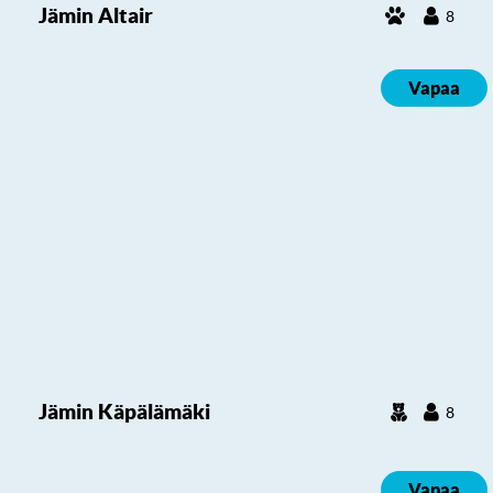
Jämin Altair
8
Vapaa
Jämin Käpälämäki
8
Vapaa