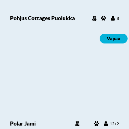
Pohjus Cottages Puolukka
8
Vapaa
Polar Jämi
12+2