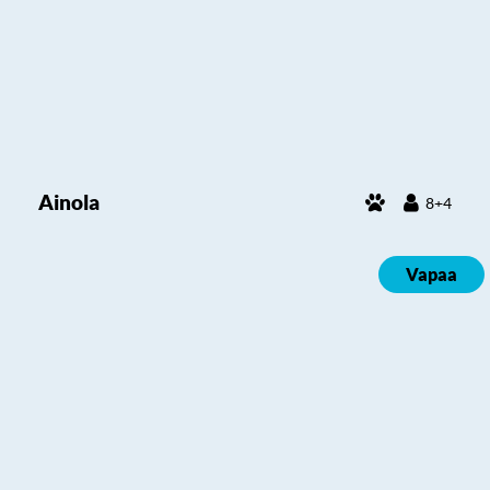
Ainola
8+4
Vapaa