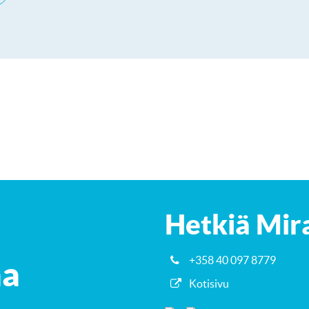
Hetkiä Mir
+358 40 097 8779
aa
Kotisivu