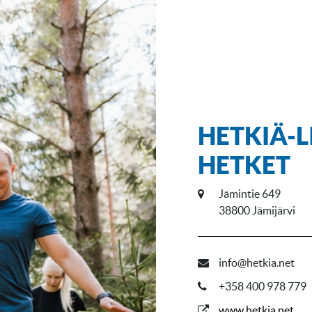
HETKIÄ-L
HETKET
Jämintie 649
38800 Jämijärvi
info@hetkia.net
+358 400 978 779
www.hetkia.net