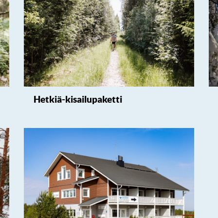
Hetkiä-kisailupaketti