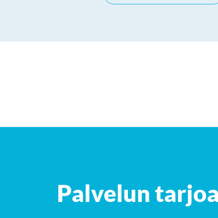
+
−
Palvelun tarjo