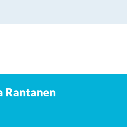
Leaflet
| ©
OpenStreetMap
contributors
a Rantanen