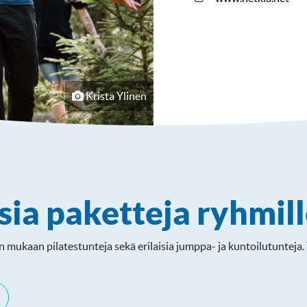
Krista Ylinen
sia paketteja ryhmil
 mukaan pilatestunteja sekä erilaisia jumppa- ja kuntoilutunteja. T