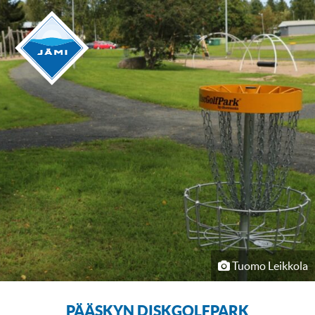
Tuomo Leikkola
PÄÄSKYN DISKGOLFPARK