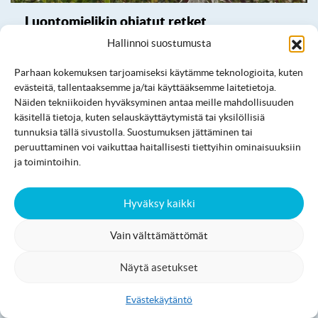
Luontomielikin ohjatut retket
Hallinnoi suostumusta
Parhaan kokemuksen tarjoamiseksi käytämme teknologioita, kuten
evästeitä, tallentaaksemme ja/tai käyttääksemme laitetietoja.
Näiden tekniikoiden hyväksyminen antaa meille mahdollisuuden
käsitellä tietoja, kuten selauskäyttäytymistä tai yksilöllisiä
tunnuksia tällä sivustolla. Suostumuksen jättäminen tai
peruuttaminen voi vaikuttaa haitallisesti tiettyihin ominaisuuksiin
ja toimintoihin.
Hyväksy kaikki
Vain välttämättömät
Näytä asetukset
Marjastus ja sienestys
Evästekäytäntö