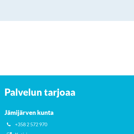
Leaflet
| ©
OpenStreetMap
contributors
+
Palvelun tarjoaa
−
Jämijärven kunta
+358 2 572 970