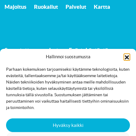
Majoitus
Ruokailut
Palvelut
Kartta
Saavutettavuusseloste
Evästekäytäntö
Hallinnoi suostumusta
Parhaan kokemuksen tarjoamiseksi käytämme teknologioita, kuten
evästeitä, tallentaaksemme ja/tai käyttääksemme laitetietoja.
Jämi Facebookissa
info@jami.fi
Näiden tekniikoiden hyväksyminen antaa meille mahdollisuuden
käsitellä tietoja, kuten selauskäyttäytymistä tai yksilöllisiä
tunnuksia tällä sivustolla. Suostumuksen jättäminen tai
peruuttaminen voi vaikuttaa haitallisesti tiettyihin ominaisuuksiin
ja toimintoihin.
Hyväksy kaikki