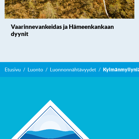
Vaarinnevankeidas ja Hämeenkankaan
dyynit
Etusivu
Luonto
Luonnonnähtävyydet
Kylmänmyllynl