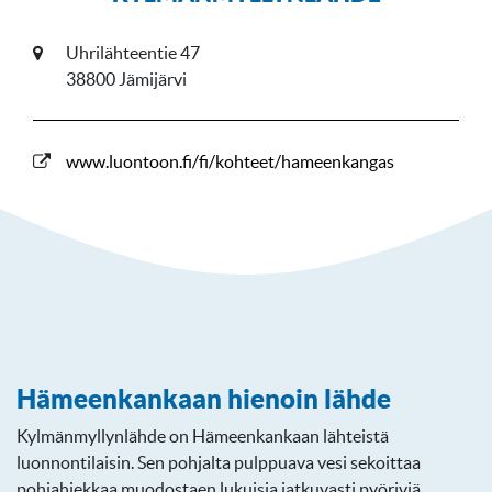
Uhrilähteentie 47
38800 Jämijärvi
www.luontoon.fi/fi/kohteet/hameenkangas
Hämeenkankaan hienoin lähde
Kylmänmyllynlähde on Hämeenkankaan lähteistä
luonnontilaisin. Sen pohjalta pulppuava vesi sekoittaa
pohjahiekkaa muodostaen lukuisia jatkuvasti pyöriviä