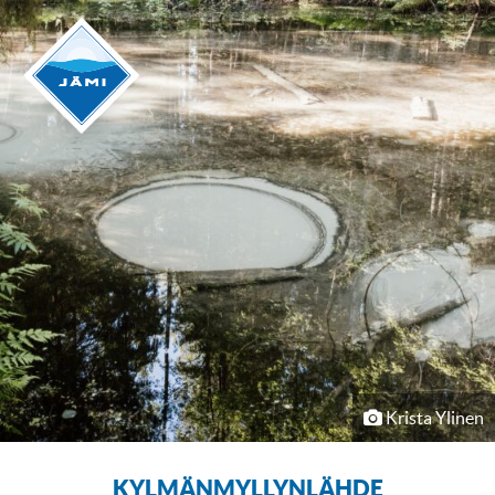
Krista Ylinen
KYLMÄNMYLLYNLÄHDE