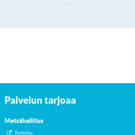
Leaflet
| ©
OpenStreetMap
contributors
+
Palvelun tarjoaa
−
Metsähallitus
Kotisivu