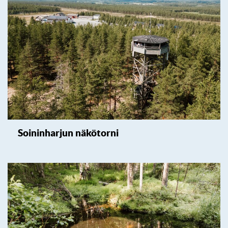
Soininharjun näkötorni