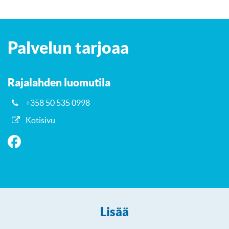
Leaflet
| ©
OpenStreetMap
contributors
+
Palvelun tarjoaa
−
Rajalahden luomutila
+358 50 535 0998
Kotisivu
Lisää