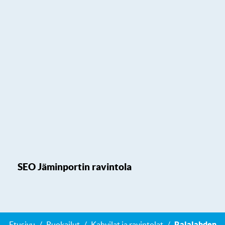
SEO Jäminportin ravintola
Etusivu
Ruokailut
Kahvilat ja ravintolat
Rajalahden