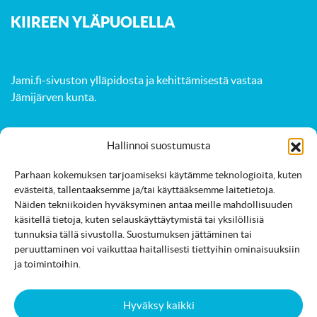
K
IIREEN YLÄPUOLELLA
Jami.fi-sivuston ylläpidosta ja kehittämisestä vastaa
Jämijärven kunta
.
Hallinnoi suostumusta
Aktiviteetit
Luonto
Tapahtumat
Parhaan kokemuksen tarjoamiseksi käytämme teknologioita, kuten
Majoitus
Ruokailut
Palvelut
Kartta
evästeitä, tallentaaksemme ja/tai käyttääksemme laitetietoja.
Näiden tekniikoiden hyväksyminen antaa meille mahdollisuuden
käsitellä tietoja, kuten selauskäyttäytymistä tai yksilöllisiä
tunnuksia tällä sivustolla. Suostumuksen jättäminen tai
peruuttaminen voi vaikuttaa haitallisesti tiettyihin ominaisuuksiin
ja toimintoihin.
Saavutettavuusseloste
Evästekäytäntö
Hyväksy kaikki