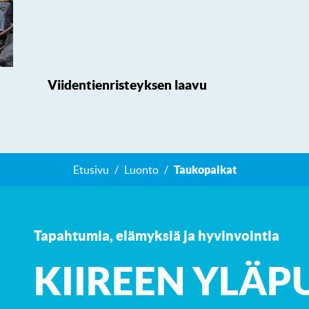
Viidentienristeyksen laavu
Etusivu
Luonto
Taukopaikat
Tapahtumia, elämyksiä ja hyvinvointia
K
IIREEN YLÄP