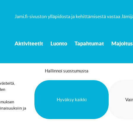
Jami.fi-sivuston ylläpidosta ja kehittämisestä vastaa
Jämij
Aktiviteetit
Luonto
Tapahtumat
Majoitus
Hallinnoi suostumusta
ästeitä,
Saavutettavuusseloste
Evästekäytäntö
den
Hyväksy kaikki
Vai
stumuksen
inaisuuksiin ja
Jämi Facebookissa
info@jami.fi