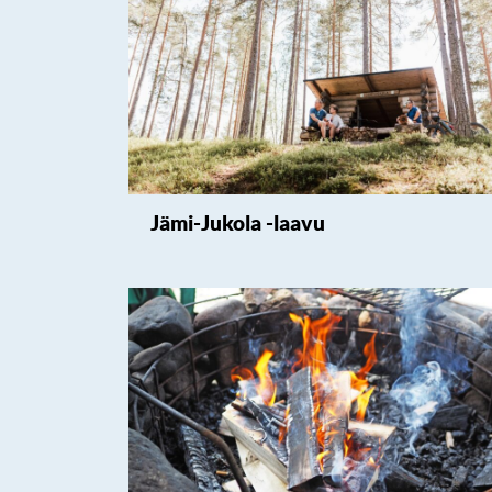
Jämi-Jukola -laavu