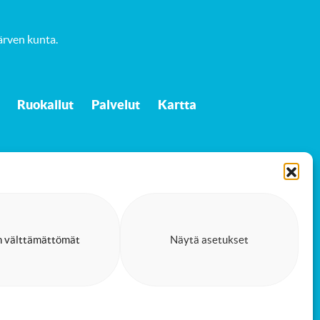
ärven kunta
.
Ruokailut
Palvelut
Kartta
n välttämättömät
Näytä asetukset