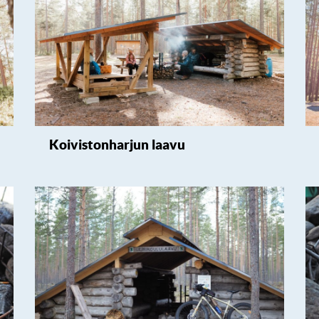
Koivistonharjun laavu