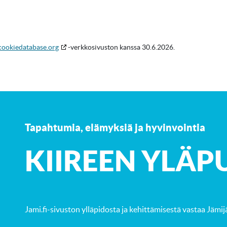
cookiedatabase.org
-verkkosivuston kanssa 30.6.2026.
Tapahtumia, elämyksiä ja hyvinvointia
K
IIREEN YLÄP
Jami.fi-sivuston ylläpidosta ja kehittämisestä vastaa
Jämij