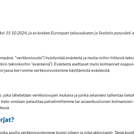
ksi 15.10.2024, ja se koskee Euroopan talousalueen ja Sveitsin pysyvästi a
empänä: “verkkosivusto”) hyödyntää evästeitä ja muita niihin liittyviä tekn
kkiin tekniikoihin “evästeinä”). Evästeitä asettavat myös kolmannet osapuo
akirjassa kerromme verkkosivustomme käyttämistä evästeistä.
o, joka lähetetään verkkosivujen mukana ja jonka selaimesi tallentaa tiet
ttu tieto voidaan palauttaa palvelimillemme tai asiaankuuluvien kolmansien
dessä.
rjat?
ka avulla verkkosivustomme toimii oikein ja interaktiivisesti. Tämä kood