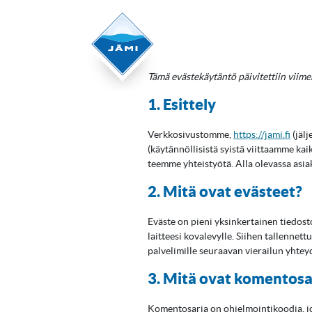
Tämä evästekäytäntö päivitettiin viime
1. Esittely
Verkkosivustomme,
https://jami.fi
(jälj
(käytännöllisistä syistä viittaamme kai
teemme yhteistyötä. Alla olevassa asi
2. Mitä ovat evästeet?
Eväste on pieni yksinkertainen tiedost
laitteesi kovalevylle. Siihen tallenne
palvelimille seuraavan vierailun yhtey
3. Mitä ovat komentosa
Komentosarja on ohjelmointikoodia, jon