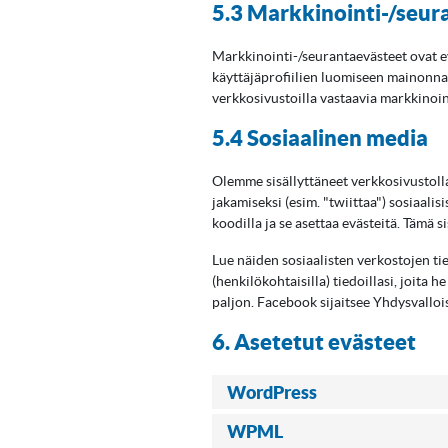
5.3 Markkinointi-/seur
Markkinointi-/seurantaevästeet ovat ev
käyttäjäprofiilien luomiseen mainonnan 
verkkosivustoilla vastaavia markkinoin
5.4 Sosiaalinen media
Olemme sisällyttäneet verkkosivustolla
jakamiseksi (esim. "twiittaa") sosiaali
koodilla ja se asettaa evästeitä. Tämä s
Lue näiden sosiaalisten verkostojen ti
(henkilökohtaisilla) tiedoillasi, joit
paljon. Facebook sijaitsee Yhdysvalloi
6. Asetetut evästeet
WordPress
WPML