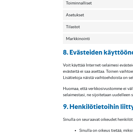
Toiminnalliset
Asetukset
Tilastot
Markkinointi
8. Evästeiden käyttöön
Voit käyttää Internet-selaimesi evästei
evästeitä ei saa asettaa. Toinen vaihto
Lisätietoja näistä vaihtoehdoista on se
Huomaa, että verkkosivustomme ei vältt
selaimestasi, ne sijoitetaan uudelleen
9. Henkilötietoihin liit
Sinulla on seuraavat oikeudet henkilötie
Sinulla on oikeus tietää, miksi