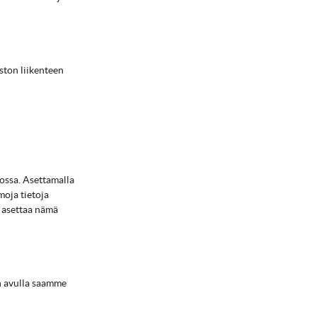
uston liikenteen
dossa. Asettamalla
moja tietoja
e asettaa nämä
n avulla saamme