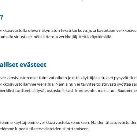
e?
, verkkosivustolla oleva näkymätön teksti tai kuva, jota käytetään verkkosiv
malla sinusta erinäisiä tietoja verkkojäljitteitä käyttämällä.
alliset evästeet
t verkkosivuston osat toimivat oikein ja että käyttäjäasetukset pysyvät tie
rkkosivustollamme vierailua. Näin sinun ei tarvitse toistuvasti syöttää sa
imerkiksi tuotteet säilyvät ostoskorissasi, kunnes olet maksanut. Saatamm
ksemme käyttäjiemme verkkosivustokokemuksen. Näiden tilastoevästeide
dämme lupaasi tilastoevästeiden sijoittamiseen.