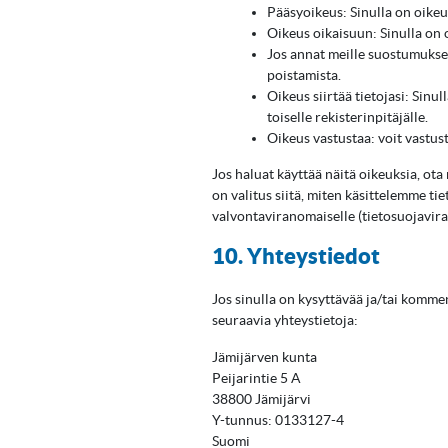
Pääsyoikeus: Sinulla on oikeus
Oikeus oikaisuun: Sinulla on o
Jos annat meille suostumukses
poistamista.
Oikeus siirtää tietojasi: Sinu
toiselle rekisterinpitäjälle.
Oikeus vastustaa: voit vastust
Jos haluat käyttää näitä oikeuksia, ot
on valitus siitä, miten käsittelemme ti
valvontaviranomaiselle (tietosuojavira
10. Yhteystiedot
Jos sinulla on kysyttävää ja/tai komme
seuraavia yhteystietoja:
Jämijärven kunta
Peijarintie 5 A
38800 Jämijärvi
Y-tunnus: 0133127-4
Suomi