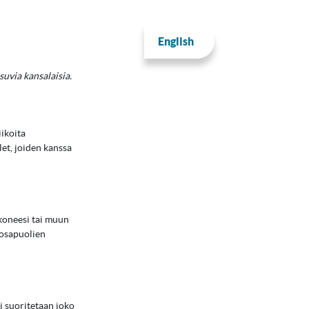
English
suvia kansalaisia.
iikoita
let, joiden kanssa
okoneesi tai muun
 osapuolien
i suoritetaan joko