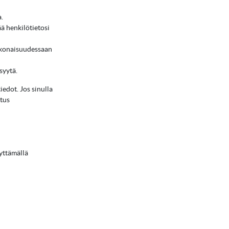
a.
ää henkilötietosi
 kokonaisuudessaan
syytä.
edot. Jos sinulla
itus
yttämällä