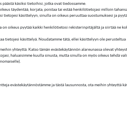
 päästä käsiksi tietoihisi, jotka ovat tiedossamme.
ikeus täydentää, korjata, poistaa tai estää henkilötietojasi milloin tahans
i tietojesi käsittelyyn, sinulla on oikeus peruuttaa suostumuksesi ja pyyt
lla on oikeus pyytää kaikki henkilötietosi rekisterinpitäjältä ja siirtää ne
aa tietojesi käsittelyä. Noudatamme tätä, ellei käsittelyyn ole perusteltua 
a meihin yhteyttä. Katso tämän evästekäytännön alareunassa olevat yhteysti
etojasi, haluaisimme kuulla sinusta, mutta sinulla on myös oikeus tehdä val
nomaiselle).
ntteja evästekäytännöstämme ja tästä lausunnosta, ota meihin yhteyttä kä