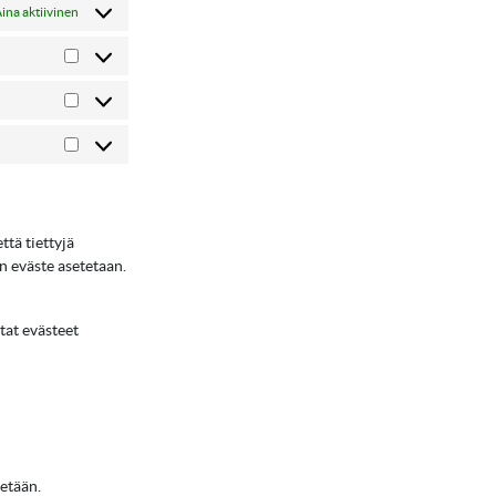
ina aktiivinen
Asetukset
Tilastot
Markkinointi
ttä tiettyjä
un eväste asetetaan.
tat evästeet
tetään.