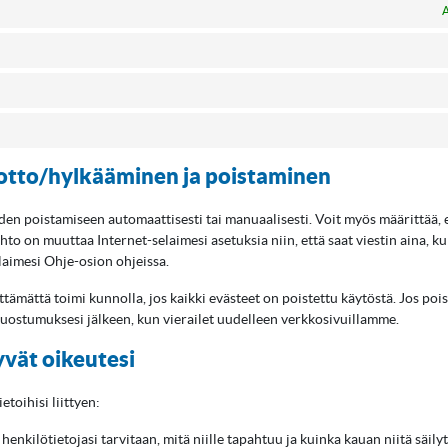
A
otto/hylkääminen ja poistaminen
den poistamiseen automaattisesti tai manuaalisesti. Voit myös määrittää, e
ehto on muuttaa Internet-selaimesi asetuksia niin, että saat viestin aina, k
laimesi Ohje-osion ohjeissa.
ämättä toimi kunnolla, jos kaikki evästeet on poistettu käytöstä. Jos pois
 suostumuksesi jälkeen, kun vierailet uudelleen verkkosivuillamme.
tyvät oikeutesi
toihisi liittyen:
 henkilötietojasi tarvitaan, mitä niille tapahtuu ja kuinka kauan niitä säily