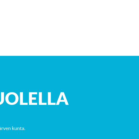
UOLELLA
ärven kunta
.