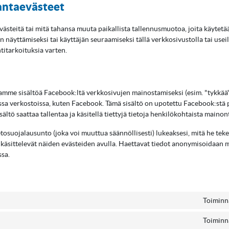
antaevästeet
ästeitä tai mitä tahansa muuta paikallista tallennusmuotoa, joita käytetä
näyttämiseksi tai käyttäjän seuraamiseksi tällä verkkosivustolla tai useil
titarkoituksia varten.
mme sisältöä Facebook:ltä verkkosivujen mainostamiseksi (esim. "tykkää", 
sissa verkostoissa, kuten Facebook. Tämä sisältö on upotettu Facebook:stä 
isältö saattaa tallentaa ja käsitellä tiettyjä tietoja henkilökohtaista mainon
etosuojalausunto (joka voi muuttua säännöllisesti) lukeaksesi, mitä he tek
a he käsittelevät näiden evästeiden avulla. Haettavat tiedot anonymisoidaa
ssa.
Toiminna
Toiminna