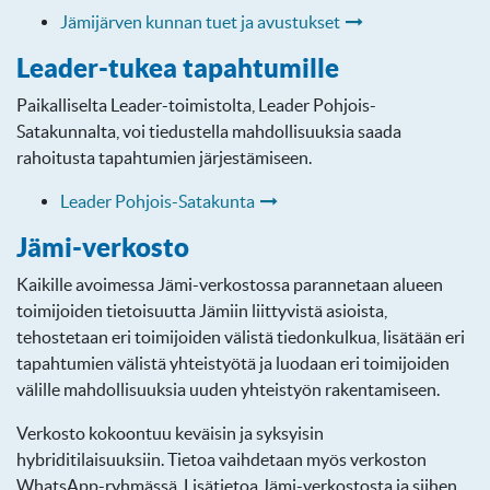
Jämijärven kunnan tuet ja avustukset
Leader-tukea tapahtumille
Paikalliselta Leader-toimistolta, Leader Pohjois-
Satakunnalta, voi tiedustella mahdollisuuksia saada
rahoitusta tapahtumien järjestämiseen.
Leader Pohjois-Satakunta
Jämi-verkosto
Kaikille avoimessa Jämi-verkostossa parannetaan alueen
toimijoiden tietoisuutta Jämiin liittyvistä asioista,
tehostetaan eri toimijoiden välistä tiedonkulkua, lisätään eri
tapahtumien välistä yhteistyötä ja luodaan eri toimijoiden
välille mahdollisuuksia uuden yhteistyön rakentamiseen.
Verkosto kokoontuu keväisin ja syksyisin
hybriditilaisuuksiin. Tietoa vaihdetaan myös verkoston
WhatsApp-ryhmässä. Lisätietoa Jämi-verkostosta ja siihen