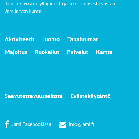
Jami.fi-sivuston ylläpidosta ja kehittämisestä vastaa
Jämijärven kunta
.
Aktiviteetit
Luonto
Tapahtumat
Majoitus
Ruokailut
Palvelut
Kartta
Saavutettavuusseloste
Evästekäytäntö
Jämi Facebookissa
info@jami.fi