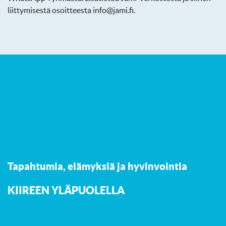
liittymisestä osoitteesta info@jami.fi.
Tapahtumia, elämyksiä ja hyvinvointia
K
IIREEN YLÄPUOLELLA