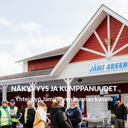
NÄKYVYYS JA KUMPPANUUDET
Yhteistyö Jämijärven kunnan kanssa