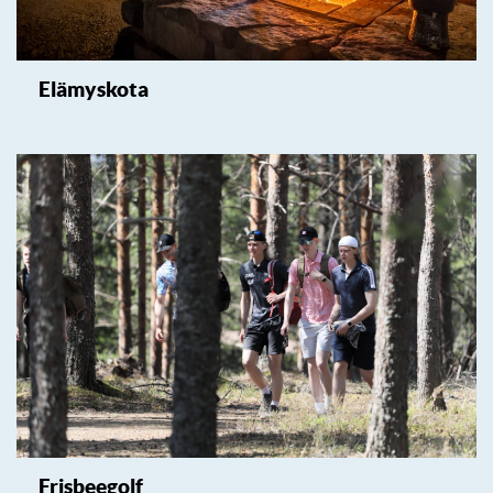
Elämyskota
Frisbeegolf