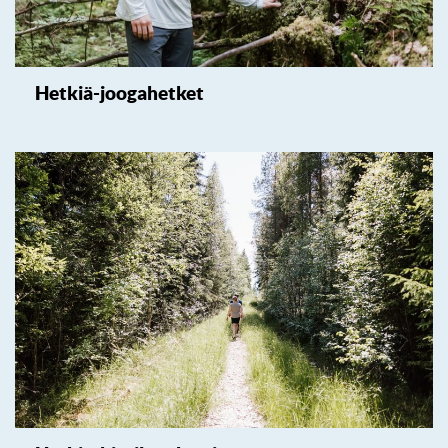
Hetkiä-joogahetket