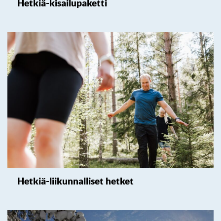
Hetkiä-kisailupaketti
Hetkiä-liikunnalliset hetket