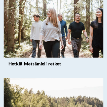
Hetkiä-Metsämieli-retket