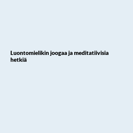
Luontomielikin joogaa ja meditatiivisia
hetkiä