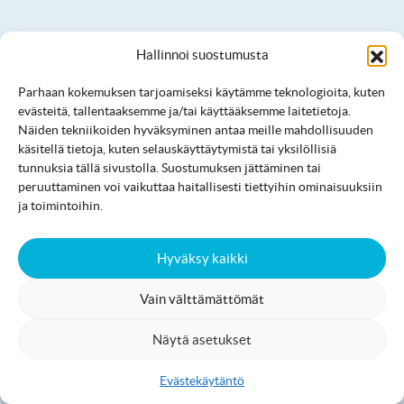
Hallinnoi suostumusta
Parhaan kokemuksen tarjoamiseksi käytämme teknologioita, kuten
evästeitä, tallentaaksemme ja/tai käyttääksemme laitetietoja.
Patikointi ja polkujuoksu
Näiden tekniikoiden hyväksyminen antaa meille mahdollisuuden
käsitellä tietoja, kuten selauskäyttäytymistä tai yksilöllisiä
tunnuksia tällä sivustolla. Suostumuksen jättäminen tai
peruuttaminen voi vaikuttaa haitallisesti tiettyihin ominaisuuksiin
ja toimintoihin.
Hyväksy kaikki
Vain välttämättömät
Näytä asetukset
Evästekäytäntö