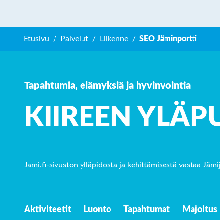
Etusivu
Palvelut
Liikenne
SEO Jäminportti
Tapahtumia, elämyksiä ja hyvinvointia
K
IIREEN YLÄP
Jami.fi-sivuston ylläpidosta ja kehittämisestä vastaa
Jämi
Aktiviteetit
Luonto
Tapahtumat
Majoitus