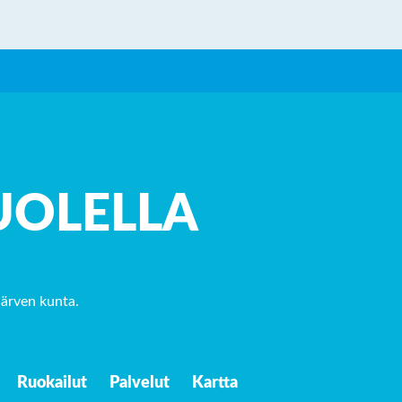
UOLELLA
järven kunta
.
Ruokailut
Palvelut
Kartta