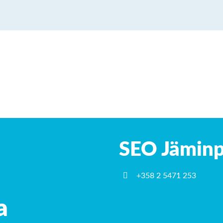
SEO Jäminp
+358 2 5471 253
a