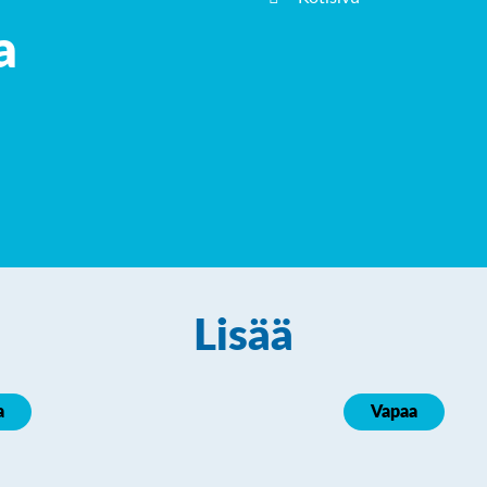
a
Lisää
a
Vapaa