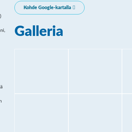
Kohde Google-kartalla
)
Galleria
ni,
tä
n