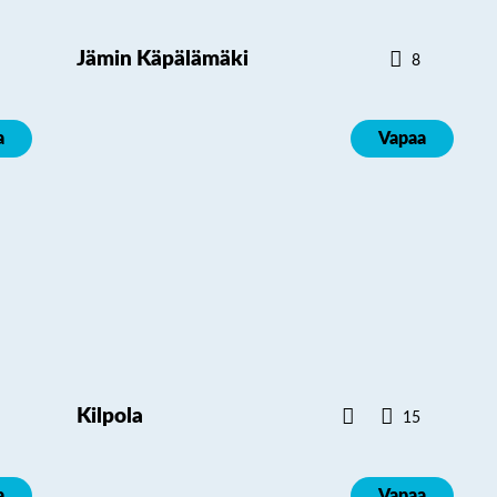
Jämin Käpälämäki
8
a
Vapaa
Kilpola
15
a
Vapaa