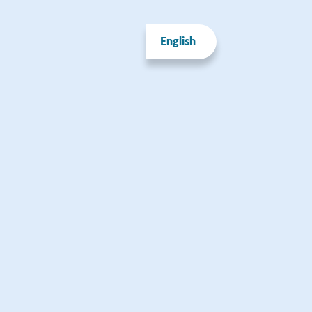
English
PAIKKA
a
littu
hti.fi
it.fi