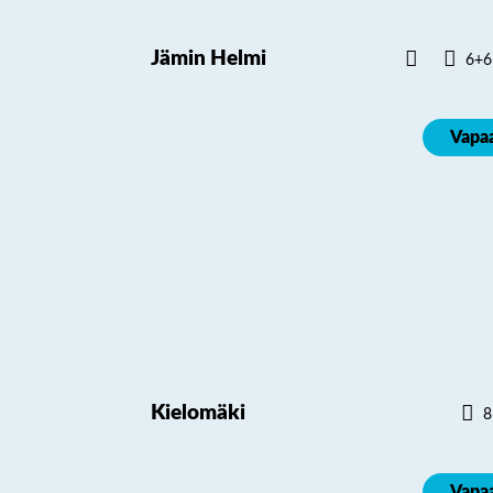
Jämin Helmi
6+6
Vapa
Kielomäki
8
Vapa