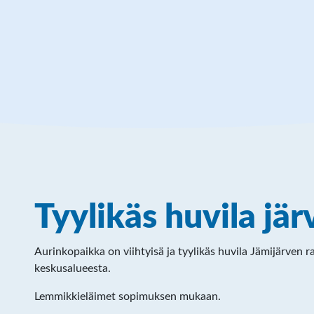
Tuorin Lomamökit
Tyylikäs huvila jär
Aurinkopaikka on viihtyisä ja tyylikäs huvila Jämijärven 
keskusalueesta.
Lemmikkieläimet sopimuksen mukaan.