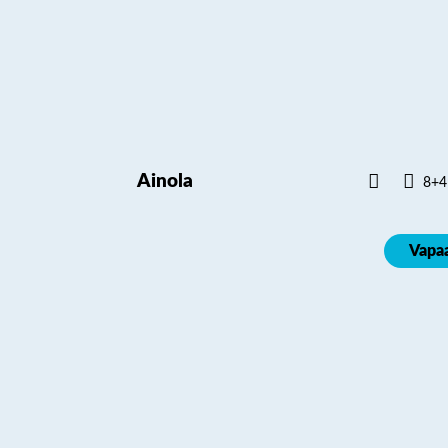
Ainola
8+4
Vapa