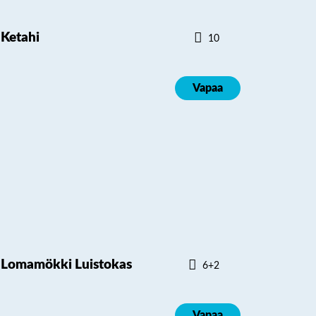
Ketahi
10
Vapaa
Lomamökki Luistokas
6+2
Vapaa