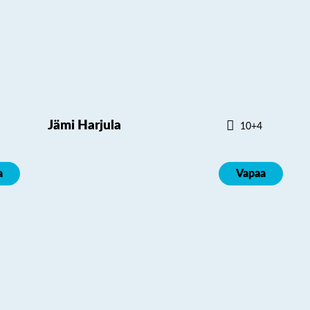
Jämi Harjula
10+4
a
Vapaa