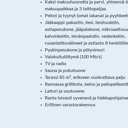
Kaksi makuuhuonetta ja parvi, yhteensä 6
makuupaikkaa ja 3 taittopatjaa
Peitot ja tyynyt (omat lakanat ja pyyhkeet
Jääkaappi-pakastin, liesi, liesituuletin,
astiapesukone, jääpalakone, mikroaaltouu
kahvinkeitin, leivänpaahdin, vedenkeitin,
ruoanlaittovälineet ja astiasto 8 henkilölle
Pyykinpesukone ja pölynimuri
Valokuituliittymä (100 Mb/s)
TV ja radio
Sauna ja pukuhuone
Terassi 85 m², erikseen vuokrattava palju
Rannassa grillikota, keinu ja pallopelikent
Laituri ja soutuvene
Ranta loivasti syvenevä ja hiekkapohjaine
Erillinen varastorakennus