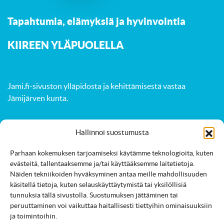
Tapahtumia, elämyksiä ja hyvinvointia
K
IIREEN YLÄPUOLELLA
Jami.fi-sivuston ylläpidosta ja kehittämisestä vastaa
Jämijärven kunta
.
Hallinnoi suostumusta
Aktiviteetit
Luonto
Tapahtumat
Parhaan kokemuksen tarjoamiseksi käytämme teknologioita, kuten
Majoitus
Ruokailut
Palvelut
Kartta
evästeitä, tallentaaksemme ja/tai käyttääksemme laitetietoja.
Näiden tekniikoiden hyväksyminen antaa meille mahdollisuuden
käsitellä tietoja, kuten selauskäyttäytymistä tai yksilöllisiä
tunnuksia tällä sivustolla. Suostumuksen jättäminen tai
peruuttaminen voi vaikuttaa haitallisesti tiettyihin ominaisuuksiin
ja toimintoihin.