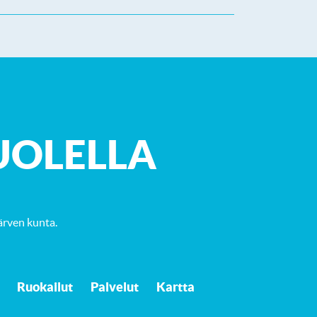
UOLELLA
ärven kunta
.
Ruokailut
Palvelut
Kartta