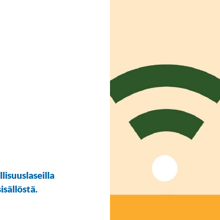
lisuuslaseilla
sällöstä.