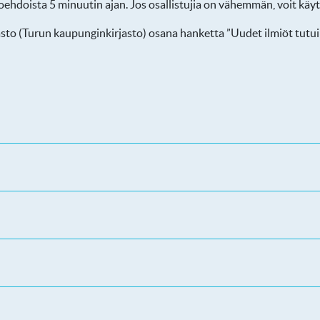
ihtoehdoista 5 minuutin ajan. Jos osallistujia on vähemmän, voit kä
sto (Turun kaupunginkirjasto) osana hanketta ”Uudet ilmiöt tutuiks