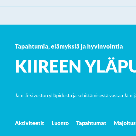
Tapahtumia, elämyksiä ja hyvinvointia
K
IIREEN YLÄP
Jami.fi-sivuston ylläpidosta ja kehittämisestä vastaa
Jämij
Aktiviteetit
Luonto
Tapahtumat
Majoitus