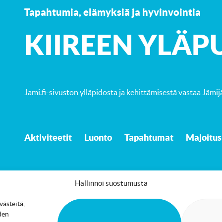
Tapahtumia, elämyksiä ja hyvinvointia
K
IIREEN YLÄP
Jami.fi-sivuston ylläpidosta ja kehittämisestä vastaa
Jämij
Aktiviteetit
Luonto
Tapahtumat
Majoitus
Hallinnoi suostumusta
ästeitä,
Saavutettavuusseloste
Evästekäytäntö
den