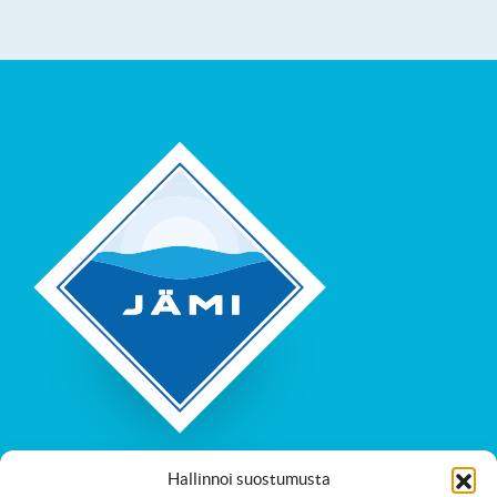
Hallinnoi suostumusta
Tapahtumia, elämyksiä ja hyvinvointia