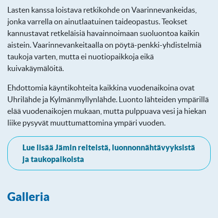
Lasten kanssa loistava retkikohde on Vaarinnevankeidas,
jonka varrella on ainutlaatuinen taideopastus. Teokset
kannustavat retkeläisiä havainnoimaan suoluontoa kaikin
aistein. Vaarinnevankeitaalla on pöytä-penkki-yhdistelmiä
taukoja varten, mutta ei nuotiopaikkoja eikä
kuivakäymälöitä.
Ehdottomia käyntikohteita kaikkina vuodenaikoina ovat
Uhrilähde ja Kylmänmyllynlähde. Luonto lähteiden ympärillä
elää vuodenaikojen mukaan, mutta pulppuava vesi ja hiekan
liike pysyvät muuttumattomina ympäri vuoden.
Lue lisää Jämin reiteistä, luonnonnähtävyyksistä
ja taukopaikoista
Galleria