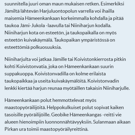
suunnitella juuri oman maun mukaisen retken. Esimerkiksi
Jämiltä lähtevän Harjuluontopolun varrella voi ihailla
maisemia Hämeenkankaan korkeimmalla kohdalla ja pitää
taukoa Jämi-Jukola -laavulla tai Niiniharjun kodalla.
Niiniharjun kota on esteetön, ja taukopaikalla on myös
esteetön kuivakäymälä. Taukopaikan ympäristössä on
esteettömiä polkuosuuksia.
Niiniharjulta voi jatkaa Jämille tai Koivistonkierrosta pitkin
kohti Koivistonvatia, joka on Hämeenkankaan suurin
suppakuoppa. Koivistonvadilla on kolme erilaista
taukopaikkaa ja useita kuivakäymälöitä. Koivistonvadin
lenkki kiertää harjun reunaa myötäillen takaisin Niiniharjulle.
Hämeenkankaan polut hemmottelevat myös
maastopyöräilijöitä. Helppokulkuiset polut sopivat kaiken
tasoisille pyöräilijöille. Geobike Hämeenkangas -reitti vie
alueen hienoimpiin luonnonnähtävyyksiin. Sulanmaan aikaan
Pirkan ura toimii maastopyöräilyreittinä.