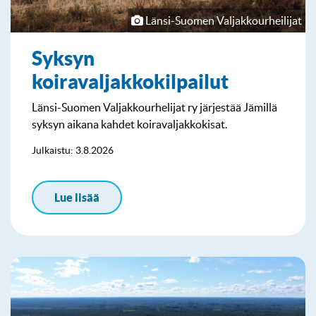
Länsi-Suomen Valjakkourheilijat
Syksyn
koiravaljakkokilpailut
Länsi-Suomen Valjakkourhelijat ry järjestää Jämillä
syksyn aikana kahdet koiravaljakkokisat.
Julkaistu: 3.8.2026
Lue lisää