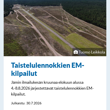
Tuomo Leikkola
Taistelulennokkien EM-
kilpailut
Jämin ilmailukesän kruunaa elokuun alussa
4.-8.8.2026 järjestettävät taistelulennokkien EM-
kilpailut.
Julkaistu: 30.7.2026