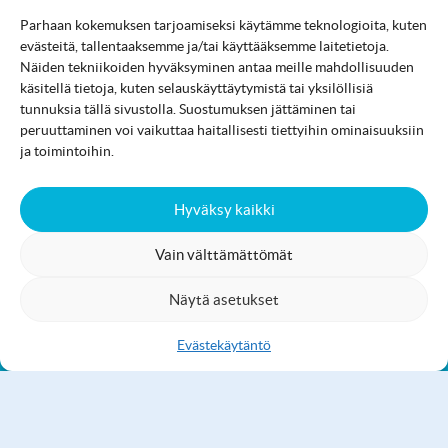
Parhaan kokemuksen tarjoamiseksi käytämme teknologioita, kuten
K
IIREEN YLÄPUOLELLA
evästeitä, tallentaaksemme ja/tai käyttääksemme laitetietoja.
Näiden tekniikoiden hyväksyminen antaa meille mahdollisuuden
käsitellä tietoja, kuten selauskäyttäytymistä tai yksilöllisiä
tunnuksia tällä sivustolla. Suostumuksen jättäminen tai
Jami.fi-sivuston ylläpidosta ja kehittämisestä vastaa
peruuttaminen voi vaikuttaa haitallisesti tiettyihin ominaisuuksiin
Jämijärven kunta
.
ja toimintoihin.
Hyväksy kaikki
Aktiviteetit
Luonto
Tapahtumat
Vain välttämättömät
Majoitus
Ruokailut
Palvelut
Kartta
Näytä asetukset
Evästekäytäntö
Saavutettavuusseloste
Evästekäytäntö