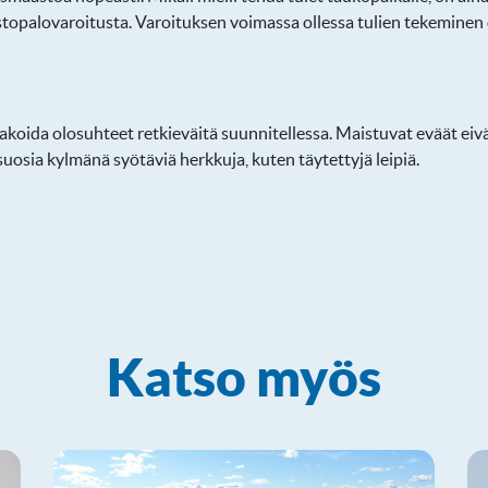
astopalovaroitusta. Varoituksen voimassa ollessa tulien tekeminen o
akoida olosuhteet retkieväitä suunnitellessa. Maistuvat eväät eiv
uosia kylmänä syötäviä herkkuja, kuten täytettyjä leipiä.
Katso myös