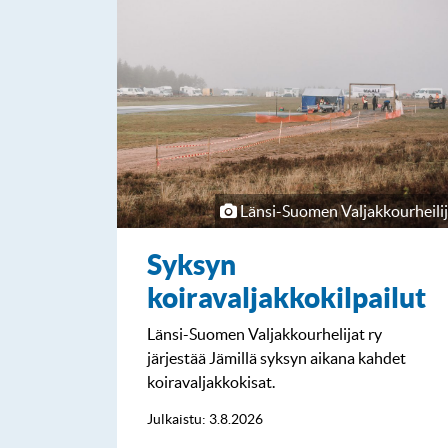
Länsi-Suomen Valjakkourheilij
Syksyn
koiravaljakkokilpailut
Länsi-Suomen Valjakkourhelijat ry
järjestää Jämillä syksyn aikana kahdet
koiravaljakkokisat.
Julkaistu: 3.8.2026