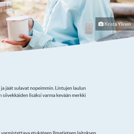
Krista Ylinen
t ja jäät sulavat nopeimmin. Lintujen laulun
 siivekkäiden lisäksi varma kevään merkki
a varmistettava etukäteen Ilmatieteen laitoksen