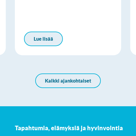
Lue lisää
Kaikki ajankohtaiset
Tapahtumia, elämyksiä ja hyvinvointia