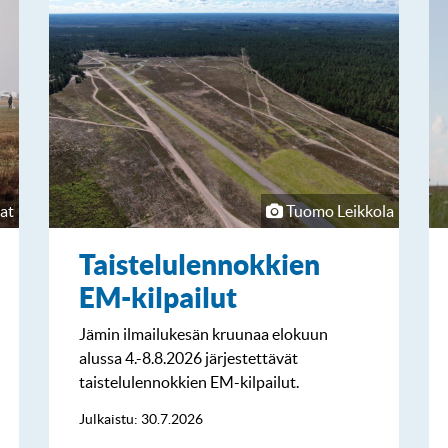
at
Tuomo Leikkola
Taistelulennokkien
EM-kilpailut
Jämin ilmailukesän kruunaa elokuun
alussa 4.-8.8.2026 järjestettävät
taistelulennokkien EM-kilpailut.
Julkaistu: 30.7.2026