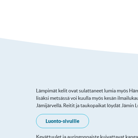
Lämpimät kelit ovat sulattaneet lumia myös Hämeen
lisäksi metsässä voi kuulla myös kesän ilmailu
Jämijärvellä. Reitit ja taukopaikat löydät Jämin L
Luonto-sivuille
Kevättuulet ja auringonpaiste kuivattavat kangas