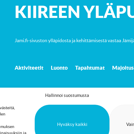
K
IIREEN YLÄP
Jami.fi-sivuston ylläpidosta ja kehittämisestä vastaa
Jämij
Aktiviteetit
Luonto
Tapahtumat
Majoitus
Hallinnoi suostumusta
ästeitä,
Saavutettavuusseloste
Evästekäytäntö
den
Hyväksy kaikki
Vai
stumuksen
inaisuuksiin ja