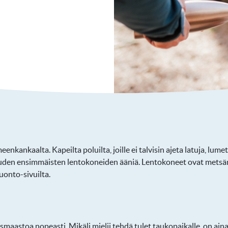
kankaalta. Kapeilta poluilta, joille ei talvisin ajeta latuja, lume
kauden ensimmäisten lentokoneiden ääniä. Lentokoneet ovat metsän
uonto-sivuilta.
maastoa nopeasti. Mikäli mielii tehdä tulet taukopaikalle, on ain