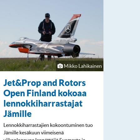
Mikko Lahikainen
Jet&Prop and Rotors
Open Finland kokoaa
lennokkiharrastajat
Jämille
Lennokkiharrastajien kokoontuminen tuo
Jämille kesäkuun viimeisenä
viikonloppuna lennättäjiä Suomesta ja