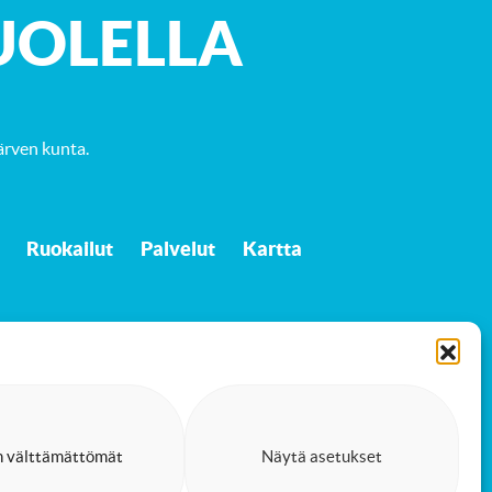
UOLELLA
ärven kunta
.
Ruokailut
Palvelut
Kartta
n välttämättömät
Näytä asetukset