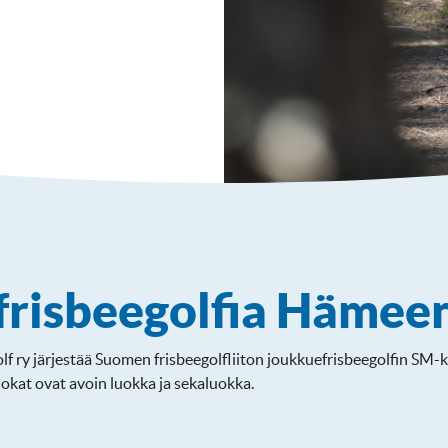
frisbeegolfia Hämee
lf ry järjestää Suomen frisbeegolfliiton joukkuefrisbeegolfin SM-k
luokat ovat avoin luokka ja sekaluokka.