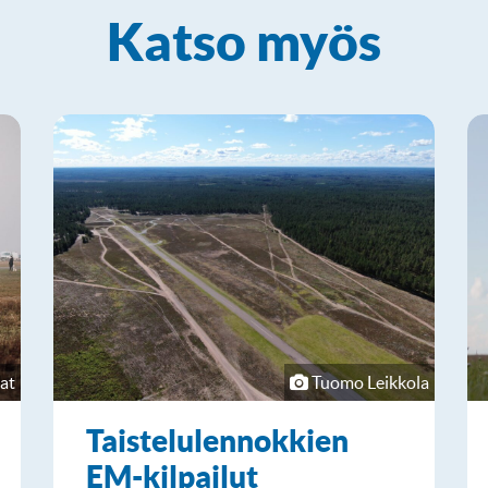
Katso myös
at
Tuomo Leikkola
Taistelulennokkien
EM-kilpailut