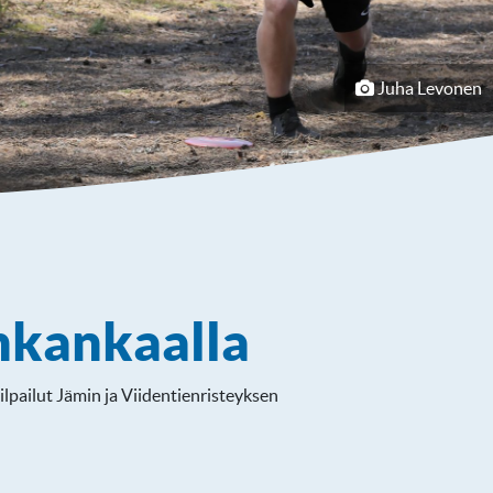
Juha Levonen
nkankaalla
ilpailut Jämin ja Viidentienristeyksen