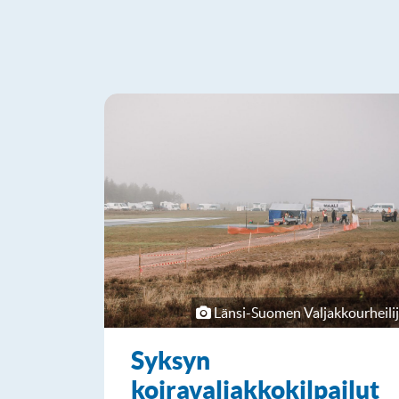
Länsi-Suomen Valjakkourheilij
Syksyn
koiravaljakkokilpailut