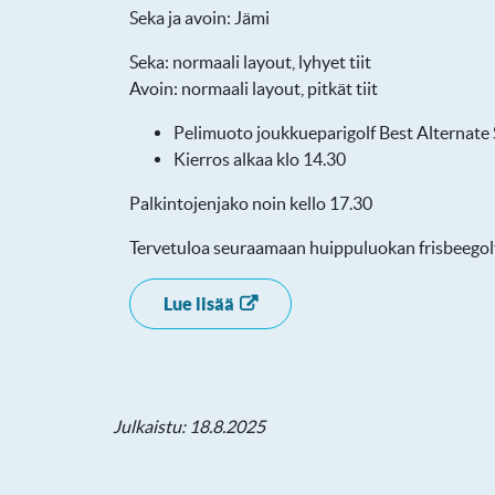
Seka ja avoin: Jämi
Seka: normaali layout, lyhyet tiit
Avoin: normaali layout, pitkät tiit
Pelimuoto joukkueparigolf Best Alternate
Kierros alkaa klo 14.30
Palkintojenjako noin kello 17.30
Tervetuloa seuraamaan huippuluokan frisbeegolf
Lue lisää
Julkaistu: 18.8.2025