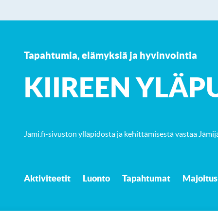
Tapahtumia, elämyksiä ja hyvinvointia
K
IIREEN YLÄP
Jami.fi-sivuston ylläpidosta ja kehittämisestä vastaa
Jämij
Aktiviteetit
Luonto
Tapahtumat
Majoitus