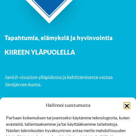
Tapahtumia, elämyksiä ja hyvinvointia
K
IIREEN YLÄPUOLELLA
Jami.fi-sivuston ylläpidosta ja kehittämisestä vastaa
Jämijärven kunta
.
Hallinnoi suostumusta
Aktiviteetit
Luonto
Tapahtumat
Parhaan kokemuksen tarjoamiseksi käytämme teknologioita, kuten
Majoitus
Ruokailut
Palvelut
Kartta
evästeitä, tallentaaksemme ja/tai käyttääksemme laitetietoja.
Näiden tekniikoiden hyväksyminen antaa meille mahdollisuuden