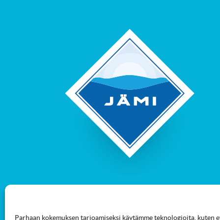
Parhaan kokemuksen tarjoamiseksi käytämme teknologioita, kuten ev