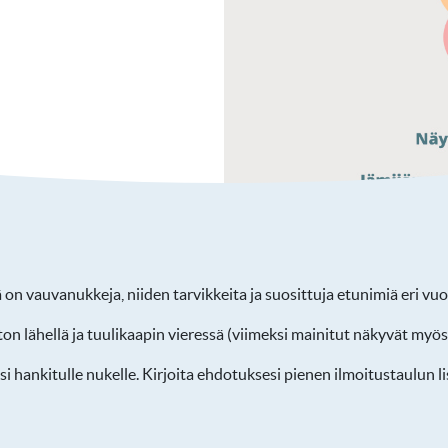
ä on vauvanukkeja, niiden tarvikkeita ja suosittuja etunimiä eri v
aston lähellä ja tuulikaapin vieressä (viimeksi mainitut näkyvät myös
i hankitulle nukelle. Kirjoita ehdotuksesi pienen ilmoitustaulun li