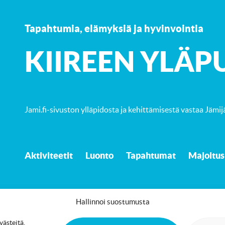
Tapahtumia, elämyksiä ja hyvinvointia
K
IIREEN YLÄP
Jami.fi-sivuston ylläpidosta ja kehittämisestä vastaa
Jämij
Aktiviteetit
Luonto
Tapahtumat
Majoitus
Hallinnoi suostumusta
ästeitä,