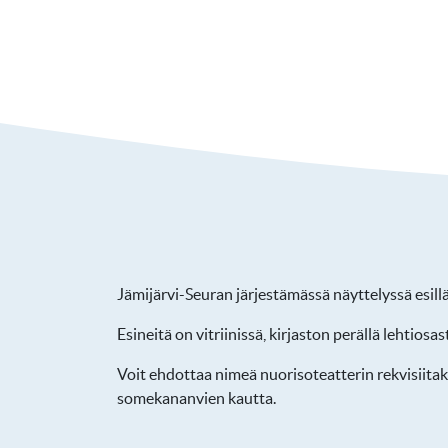
Jämijärvi-Seuran järjestämässä näyttelyssä esill
Esineitä on vitriinissä, kirjaston perällä lehtios
Voit ehdottaa nimeä nuorisoteatterin rekvisiitaks
somekananvien kautta.