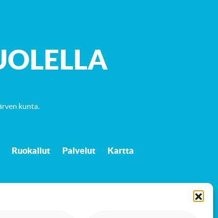
UOLELLA
ärven kunta
.
Ruokailut
Palvelut
Kartta